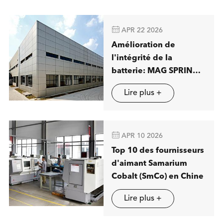

APR 22 2026
Amélioration de
l'intégrité de la
batterie: MAG SPRING
présentera des
Lire plus +
solutions avancées de
séparation magnétique
à Stuttgart

APR 10 2026
Top 10 des fournisseurs
d'aimant Samarium
Cobalt (SmCo) en Chine
Lire plus +