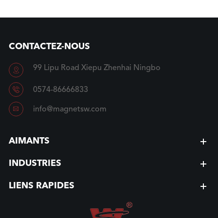
CONTACTEZ-NOUS
99 Lipu Road Xiepu Zhenhai Ningbo


0574-86666833

info@magnetsw.com
AIMANTS
INDUSTRIES
LIENS RAPIDES