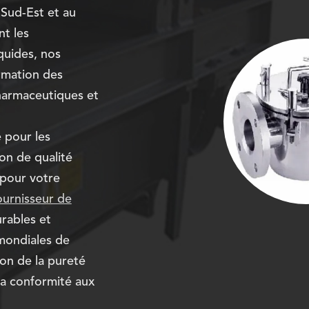
 Sud-Est et au
t les
quides, nos
ormation des
pharmaceutiques et
 pour les
ion de qualité
 pour votre
ournisseur de
urables et
 mondiales de
ion de la pureté
la conformité aux