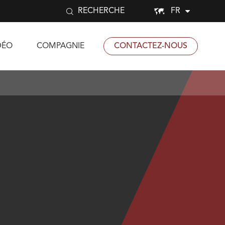


FR
RECHERCHE
DÉO
COMPAGNIE
CONTACTEZ-NOUS