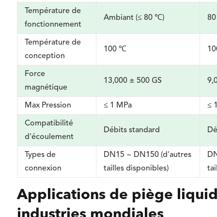
Température de
Ambiant (≤ 80 ℃)
80
fonctionnement
Température de
100 ℃
10
conception
Force
13,000 ± 500 GS
9,
magnétique
Max Pression
≤ 1 MPa
≤ 
Compatibilité
Débits standard
Dé
d'écoulement
Types de
DN15 ~ DN150 (d'autres
DN
connexion
tailles disponibles)
ta
Applications de piège liqui
industries mondiales