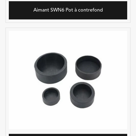
Aimant SWN6 Pot à contrefond