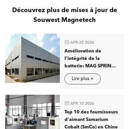
Découvrez plus de mises à jour de
Souwest Magnetech

APR 22 2026
Amélioration de
l'intégrité de la
batterie: MAG SPRING
présentera des
Lire plus +
solutions avancées de
séparation magnétique
à Stuttgart

APR 10 2026
Top 10 des fournisseurs
d'aimant Samarium
Cobalt (SmCo) en Chine