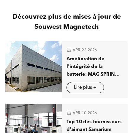
Découvrez plus de mises à jour de
Souwest Magnetech

APR 22 2026
Amélioration de
l'intégrité de la
batterie: MAG SPRING
présentera des
Lire plus +
solutions avancées de
séparation magnétique
à Stuttgart

APR 10 2026
Top 10 des fournisseurs
d'aimant Samarium