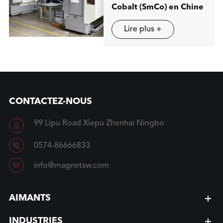
Cobalt (SmCo) en Chine
Lire plus +
CONTACTEZ-NOUS
99 Lipu Road Xiepu Zhenhai Ningbo


0574-86666833

info@magnetsw.com
AIMANTS
INDUSTRIES